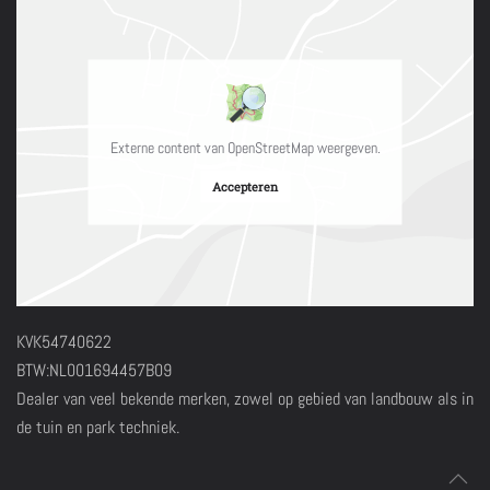
Externe content van OpenStreetMap weergeven.
Accepteren
KVK54740622
BTW:NL001694457B09
Dealer van veel bekende merken, zowel op gebied van landbouw als in
de tuin en park techniek.