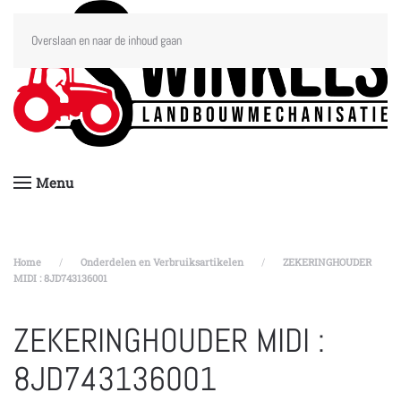
Overslaan en naar de inhoud gaan
Menu
Home
Onderdelen en Verbruiksartikelen
ZEKERINGHOUDER
MIDI : 8JD743136001
ZEKERINGHOUDER MIDI :
8JD743136001