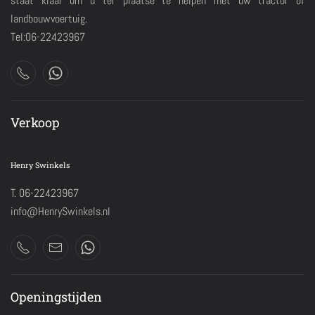
staat klaar om u ter plaatse te helpen met uw tractor of
landbouwvoertuig.
Tel:06-22423967
Verkoop
Henry Swinkels
T. 06-22423967
info@HenrySwinkels.nl
Openingstijden