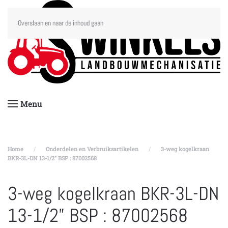
Overslaan en naar de inhoud gaan
Menu
Home
Onderdelen en Verbruiksartikelen
3-weg kogelkraan
BKR-3L-DN 13-1/2” BSP : 87002568
3-weg kogelkraan BKR-3L-DN
13-1/2” BSP : 87002568