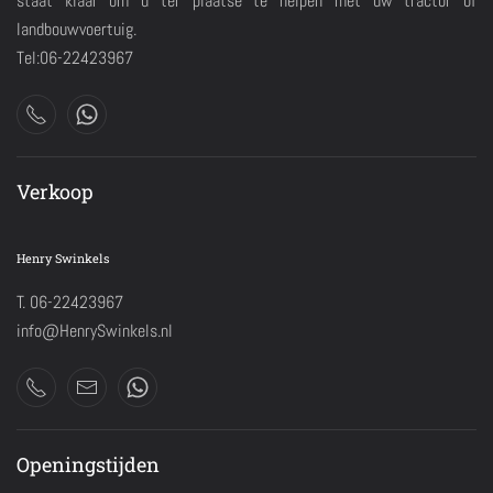
staat klaar om u ter plaatse te helpen met uw tractor of
landbouwvoertuig.
Tel:06-22423967
Verkoop
Henry Swinkels
T. 06-22423967
info@HenrySwinkels.nl
Openingstijden