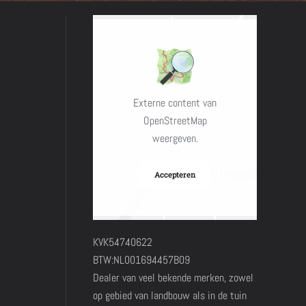
Externe content van
OpenStreetMap
weergeven.
Accepteren
KVK54740622
BTW:NL001694457B09
Dealer van veel bekende merken, zowel
op gebied van landbouw als in de tuin