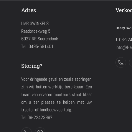
Adres
Verko
LMB SWINKELS
Henry Swi
Raadbroekweg 5
6027 RE Soerendonk
T. 06-22
Tel. 0495-591401
info@Hen
Storing?
Voor dringende gevallen zoals storingen
zijn wij buiten werktijd bereikbaar. Een
team van ervaren monteurs staat klaar
om u ter plaatse te helpen met uw
tractor of landbouwvoertuig.
Tel:06-22423967