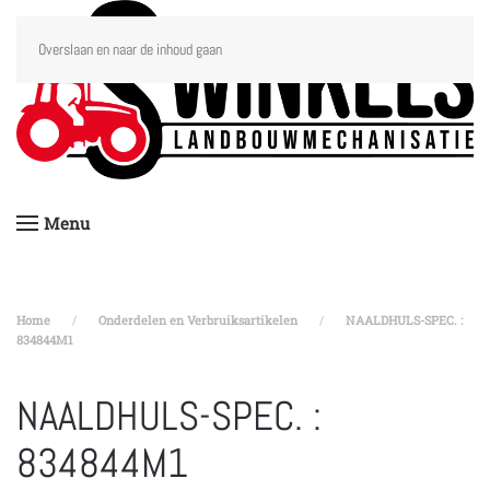
Overslaan en naar de inhoud gaan
Menu
Home
Onderdelen en Verbruiksartikelen
NAALDHULS-SPEC. :
834844M1
NAALDHULS-SPEC. :
834844M1