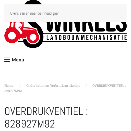
Overslaan en naar de inhoud gaan
Menu
Home
Onderdelen en Verbruiksartikelen
OVERDRUKVENTIEL :
828927M92
OVERDRUKVENTIEL :
828927M92