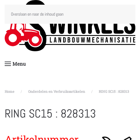
Overslaan en naar de inhoud gaan
Menu
Home
Onderdelen en Verbruiksartikelen
RING SC15 : 828313
RING SC15 : 828313
Artikelnummer