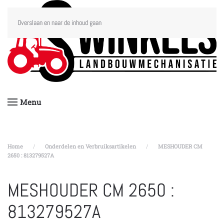
Overslaan en naar de inhoud gaan
Menu
Home
Onderdelen en Verbruiksartikelen
MESHOUDER CM
2650 : 813279527A
MESHOUDER CM 2650 :
813279527A