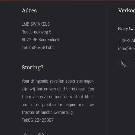
Adres
Verko
LMB SWINKELS
Henry Swi
Raadbroekweg 5
6027 RE Soerendonk
T. 06-22
Tel. 0495-591401
info@Hen
Storing?
Voor dringende gevallen zoals storingen
zijn wij buiten werktijd bereikbaar. Een
team van ervaren monteurs staat klaar
om u ter plaatse te helpen met uw
tractor of landbouwvoertuig.
Tel:06-22423967