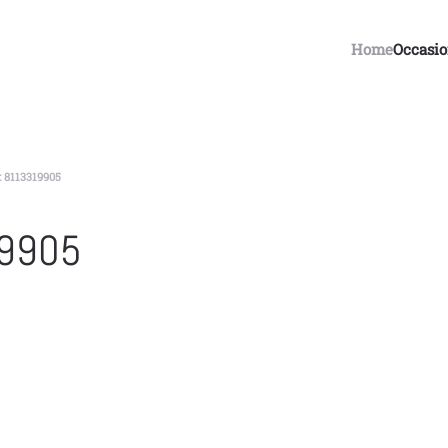
Home
Occasi
 8113319905
19905