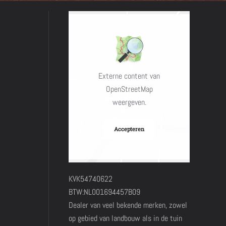
Externe content van
OpenStreetMap
weergeven.
Accepteren
KVK54740622
BTW:NL001694457B09
Dealer van veel bekende merken, zowel
op gebied van landbouw als in de tuin