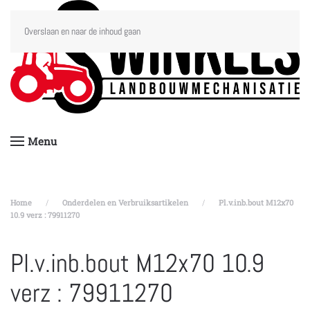
Overslaan en naar de inhoud gaan
Menu
Home
Onderdelen en Verbruiksartikelen
Pl.v.inb.bout M12x70
10.9 verz : 79911270
Pl.v.inb.bout M12x70 10.9
verz : 79911270