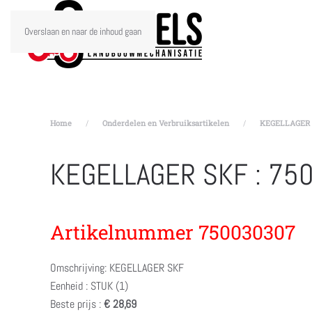
Overslaan en naar de inhoud gaan
Home
Onderdelen en Verbruiksartikelen
KEGELLAGER S
KEGELLAGER SKF : 75
Artikelnummer 750030307
Omschrijving: KEGELLAGER SKF
Eenheid : STUK (1)
Beste prijs :
€ 28,69