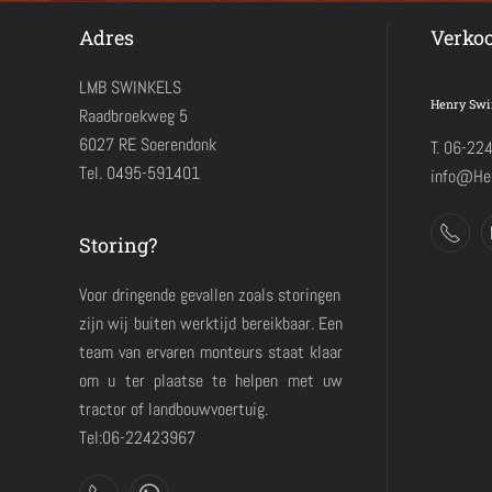
Adres
Verko
LMB SWINKELS
Henry Swi
Raadbroekweg 5
6027 RE Soerendonk
T. 06-22
Tel. 0495-591401
info@Hen
Storing?
Voor dringende gevallen zoals storingen
zijn wij buiten werktijd bereikbaar. Een
team van ervaren monteurs staat klaar
om u ter plaatse te helpen met uw
tractor of landbouwvoertuig.
Tel:06-22423967