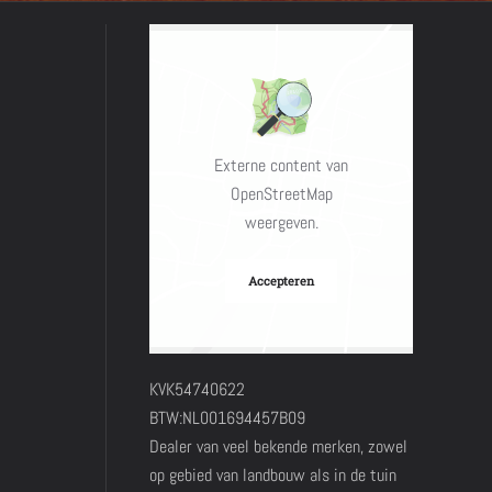
Externe content van
OpenStreetMap
weergeven.
Accepteren
KVK54740622
BTW:NL001694457B09
Dealer van veel bekende merken, zowel
op gebied van landbouw als in de tuin