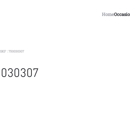
Home
Occasi
KF : 750030307
0030307