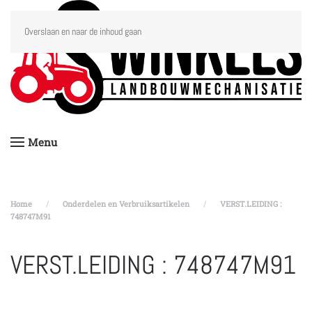
Overslaan en naar de inhoud gaan
Menu
Home
Onderdelen en Verbruiksartikelen
VERST.LEIDING :
748747M91
VERST.LEIDING : 748747M91