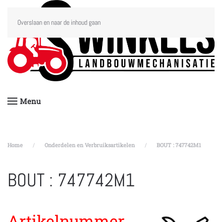
Overslaan en naar de inhoud gaan
Menu
Home
Onderdelen en Verbruiksartikelen
BOUT : 747742M1
BOUT : 747742M1
Artikelnummer