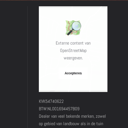
Externe content van
OpenStreetMap
weergeven.
Accepteren
KVK54740622
BTW:NL001694457B09
Dealer van veel bekende merken, zowel
op gebied van landbouw als in de tuin