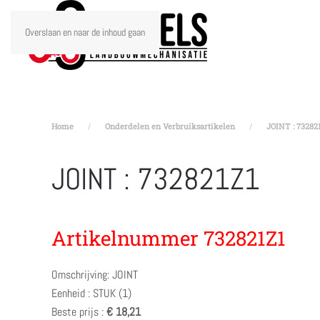
Overslaan en naar de inhoud gaan
Home
Onderdelen en Verbruiksartikelen
JOINT : 73282
JOINT : 732821Z1
Artikelnummer 732821Z1
Omschrijving: JOINT
Eenheid : STUK (1)
Beste prijs :
€ 18,21