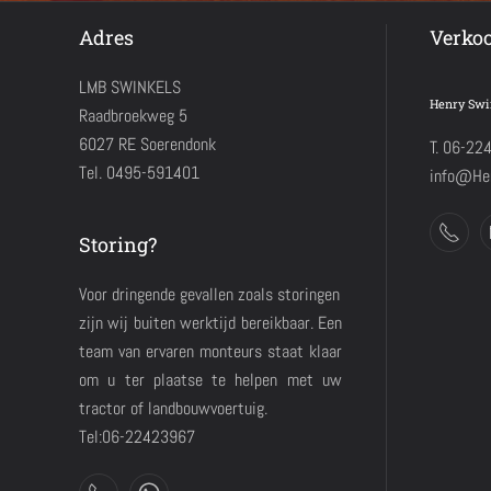
Adres
Verko
LMB SWINKELS
Henry Swi
Raadbroekweg 5
6027 RE Soerendonk
T. 06-22
Tel. 0495-591401
info@Hen
Storing?
Voor dringende gevallen zoals storingen
zijn wij buiten werktijd bereikbaar. Een
team van ervaren monteurs staat klaar
om u ter plaatse te helpen met uw
tractor of landbouwvoertuig.
Tel:06-22423967