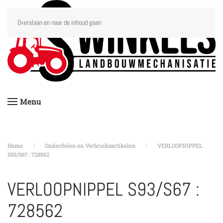
Overslaan en naar de inhoud gaan
Menu
Home
Onderdelen en Verbruiksartikelen
VERLOOPNIPPEL
S93/S67 : 728562
VERLOOPNIPPEL S93/S67 :
728562