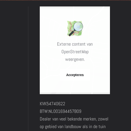
Externe content van
OpenStreetMap
weergeven.
Accepteren
KVK54740622
BTW:NL001694457B09
Dealer van veel bekende merken, zowel
op gebied van landbouw als in de tuin