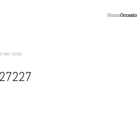
Home
Occasi
 S93 : 727227
727227