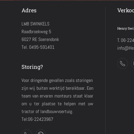
Adres
Verko
LMB SWINKELS
Henry Swi
Raadbroekweg 5
6027 RE Soerendonk
T. 06-22
Tel. 0495-591401
info@Hen
Storing?
Voor dringende gevallen zoals storingen
zijn wij buiten werktijd bereikbaar. Een
team van ervaren monteurs staat klaar
om u ter plaatse te helpen met uw
tractor of landbouwvoertuig.
Tel:06-22423967