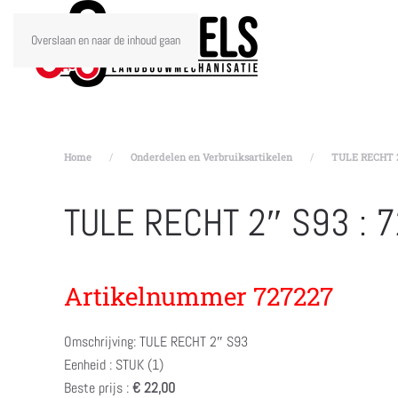
Overslaan en naar de inhoud gaan
Home
Onderdelen en Verbruiksartikelen
TULE RECHT 2″
TULE RECHT 2″ S93 : 
Artikelnummer 727227
Omschrijving: TULE RECHT 2″ S93
Eenheid : STUK (1)
Beste prijs :
€ 22,00