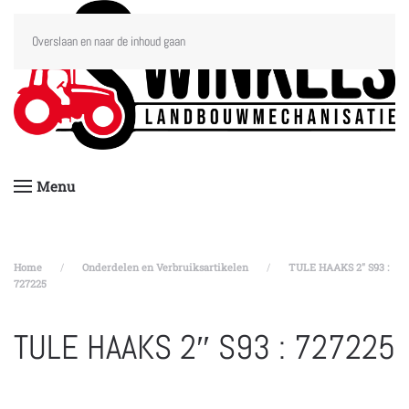
Overslaan en naar de inhoud gaan
Menu
Home
Onderdelen en Verbruiksartikelen
TULE HAAKS 2″ S93 :
727225
TULE HAAKS 2″ S93 : 727225