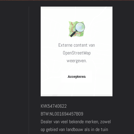
Externe content van
OpenStreetMap
weergeven.
Accepteren
KVK54740622
BTW:NL001694457B09
Dealer van veel bekende merken, zowel
op gebied van landbouw als in de tuin