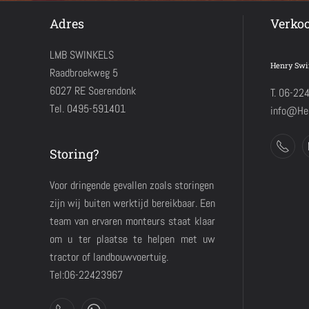
Adres
Verko
LMB SWINKELS
Henry Swi
Raadbroekweg 5
6027 RE Soerendonk
T. 06-22
Tel. 0495-591401
info@Hen
Storing?
Voor dringende gevallen zoals storingen
zijn wij buiten werktijd bereikbaar. Een
team van ervaren monteurs staat klaar
om u ter plaatse te helpen met uw
tractor of landbouwvoertuig.
Tel:06-22423967