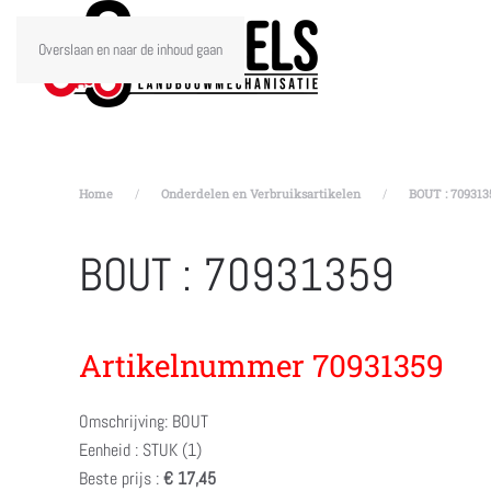
Overslaan en naar de inhoud gaan
Home
Onderdelen en Verbruiksartikelen
BOUT : 709313
BOUT : 70931359
Artikelnummer 70931359
Omschrijving: BOUT
Eenheid : STUK (1)
Beste prijs :
€ 17,45