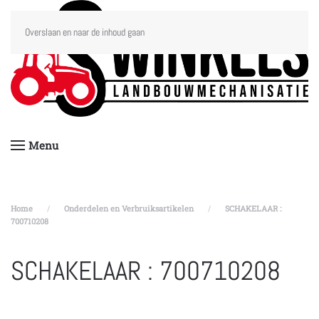
Overslaan en naar de inhoud gaan
Menu
Home
Onderdelen en Verbruiksartikelen
SCHAKELAAR :
700710208
SCHAKELAAR : 700710208