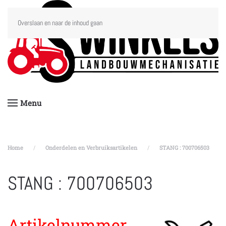
Overslaan en naar de inhoud gaan
Menu
Home
Onderdelen en Verbruiksartikelen
STANG : 700706503
STANG : 700706503
Artikelnummer