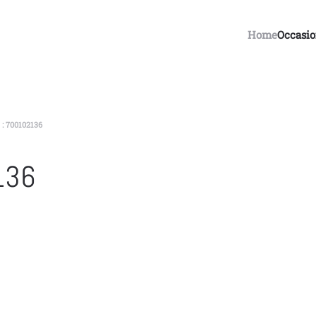
Home
Occasi
 700102136
136