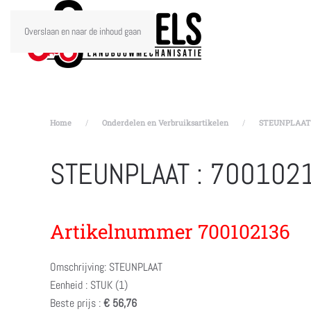
Overslaan en naar de inhoud gaan
Home
Onderdelen en Verbruiksartikelen
STEUNPLAAT :
STEUNPLAAT : 700102
Artikelnummer 700102136
Omschrijving: STEUNPLAAT
Eenheid : STUK (1)
Beste prijs :
€ 56,76