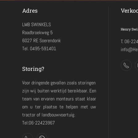
Adres
Verko
LMB SWINKELS
Henry Swi
Raadbroekweg 5
6027 RE Soerendonk
T. 06-22
Tel. 0495-591401
info@Hen
Storing?
Voor dringende gevallen zoals storingen
zijn wij buiten werktijd bereikbaar. Een
team van ervaren monteurs staat klaar
om u ter plaatse te helpen met uw
tractor of landbouwvoertuig.
Tel:06-22423967