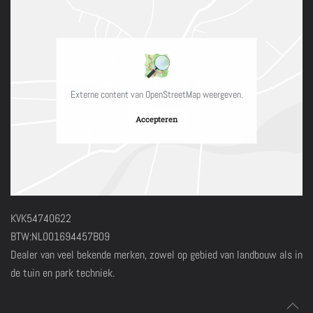
Externe content van OpenStreetMap weergeven.
Accepteren
KVK54740622
BTW:NL001694457B09
Dealer van veel bekende merken, zowel op gebied van landbouw als in
de tuin en park techniek.