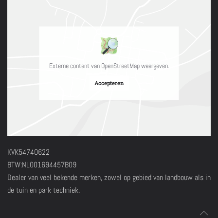
Externe content van OpenStreetMap weergeven.
Accepteren
KVK54740622
BTW:NL001694457B09
Dealer van veel bekende merken, zowel op gebied van landbouw als in
de tuin en park techniek.