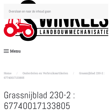
Overslaan en naar de inhoud gaan
Menu
Home
Onderdelen en Verbruiksartikelen
Grassnijblad 230-2 :
67740017133805
Grassnijblad 230-2 :
67740017133805