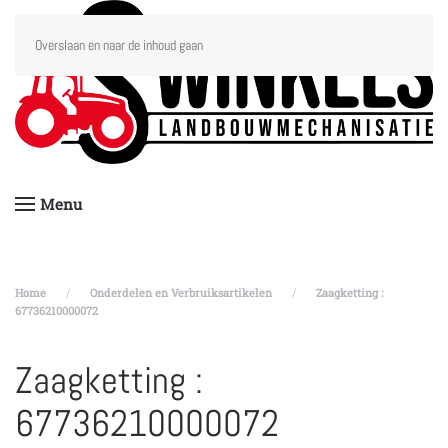
Overslaan en naar de inhoud gaan
Menu
Home
Onderdelen en Verbruiksartikelen
Zaagketting :
67736210000072
Zaagketting :
67736210000072