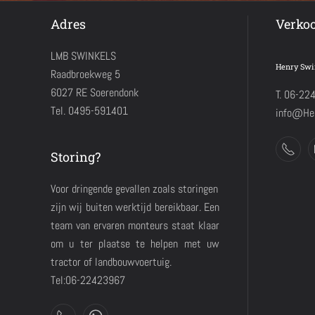
Adres
Verko
LMB SWINKELS
Henry Swi
Raadbroekweg 5
6027 RE Soerendonk
T. 06-22
Tel. 0495-591401
info@Hen
Storing?
Voor dringende gevallen zoals storingen
zijn wij buiten werktijd bereikbaar. Een
team van ervaren monteurs staat klaar
om u ter plaatse te helpen met uw
tractor of landbouwvoertuig.
Tel:06-22423967