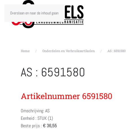
Overslaan en naar de inhoud gaan
Home
Onderdelen en Verbruiksartikelen
AS : 6591580
AS : 6591580
Artikelnummer 6591580
Omschrijving: AS
Eenheid : STUK (1)
Beste prijs :
€ 36,55