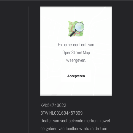
Externe content van
OpenStreetMap
weergeven.
Accepteren
KVK54740622
BTW:NL001694457B09
Dealer van veel bekende merken, zowel
op gebied van landbouw als in de tuin