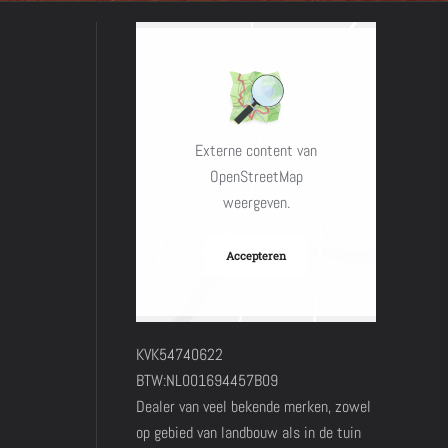
Externe content van
OpenStreetMap
weergeven.
Accepteren
KVK54740622
BTW:NL001694457B09
Dealer van veel bekende merken, zowel
op gebied van landbouw als in de tuin