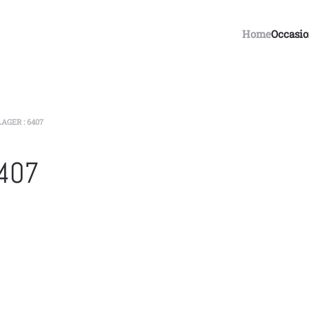
Home
Occasi
AGER : 6407
407