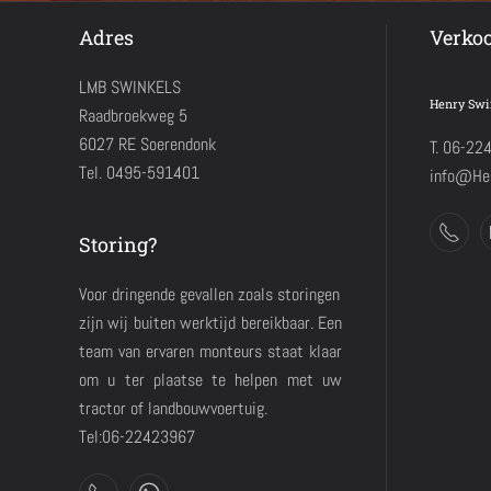
Adres
Verko
LMB SWINKELS
Henry Swi
Raadbroekweg 5
6027 RE Soerendonk
T. 06-22
Tel. 0495-591401
info@Hen
Storing?
Voor dringende gevallen zoals storingen
zijn wij buiten werktijd bereikbaar. Een
team van ervaren monteurs staat klaar
om u ter plaatse te helpen met uw
tractor of landbouwvoertuig.
Tel:06-22423967