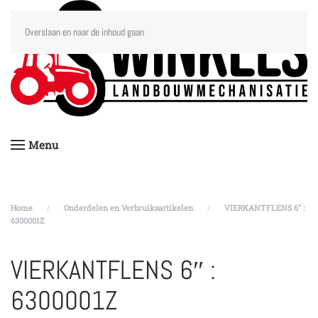
Overslaan en naar de inhoud gaan
Menu
Home
Onderdelen en Verbruiksartikelen
VIERKANTFLENS 6″ :
6300001Z
VIERKANTFLENS 6″ :
6300001Z