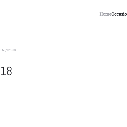
Home
Occasi
 63/175-18
-18