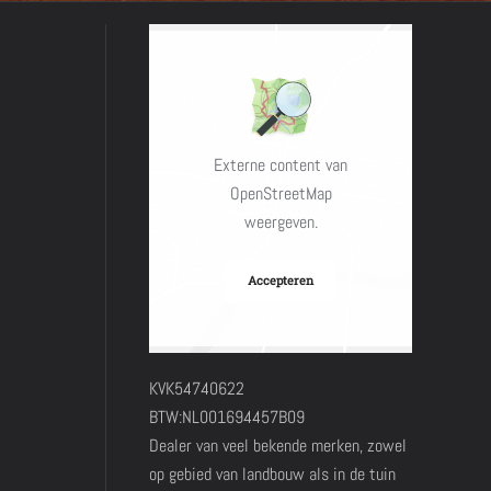
Externe content van
OpenStreetMap
weergeven.
Accepteren
KVK54740622
BTW:NL001694457B09
Dealer van veel bekende merken, zowel
op gebied van landbouw als in de tuin