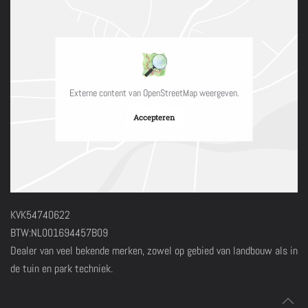
Externe content van OpenStreetMap weergeven.
Accepteren
KVK54740622
BTW:NL001694457B09
Dealer van veel bekende merken, zowel op gebied van landbouw als in
de tuin en park techniek.