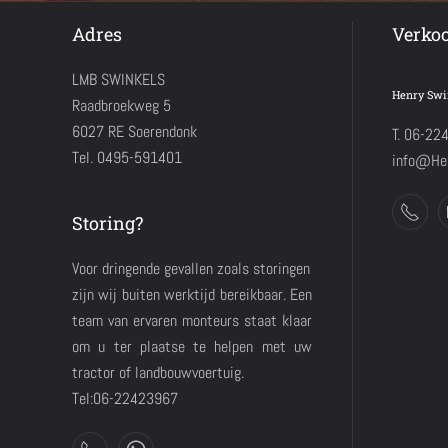
Adres
Verko
LMB SWINKELS
Henry Swi
Raadbroekweg 5
6027 RE Soerendonk
T. 06-22
Tel. 0495-591401
info@Hen
Storing?
Voor dringende gevallen zoals storingen
zijn wij buiten werktijd bereikbaar. Een
team van ervaren monteurs staat klaar
om u ter plaatse te helpen met uw
tractor of landbouwvoertuig.
Tel:06-22423967