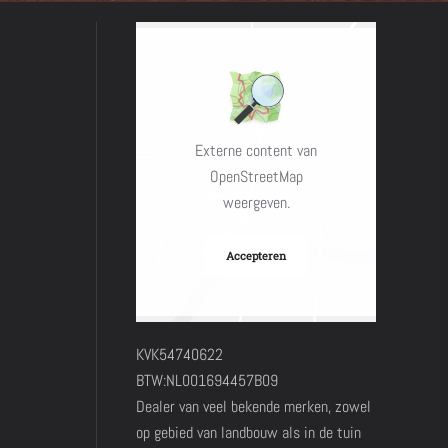
Externe content van
OpenStreetMap
weergeven.
Accepteren
KVK54740622
BTW:NL001694457B09
Dealer van veel bekende merken, zowel
op gebied van landbouw als in de tuin