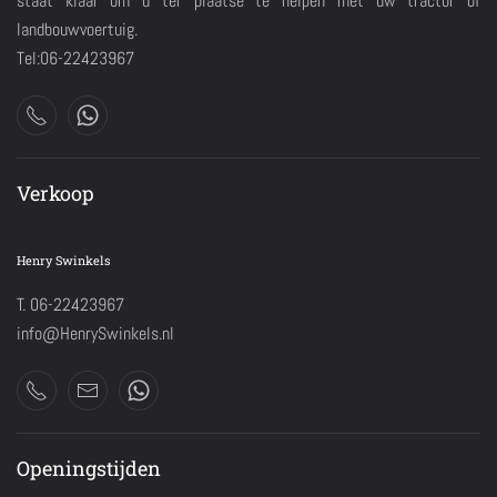
staat klaar om u ter plaatse te helpen met uw tractor of
landbouwvoertuig.
Tel:06-22423967
Verkoop
Henry Swinkels
T. 06-22423967
info@HenrySwinkels.nl
Openingstijden