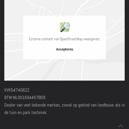
Externe content van OpenStreetMap weergeven.
Accepteren
KVK54740622
BTW:NL001694457B09
Dealer van veel bekende merken, zowel op gebied van landbouw als in
de tuin en park techniek.