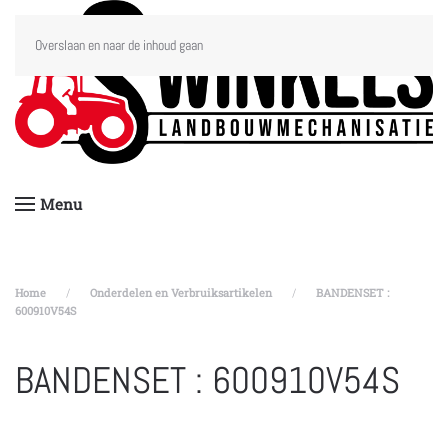
Overslaan en naar de inhoud gaan
Menu
Home
Onderdelen en Verbruiksartikelen
BANDENSET :
600910V54S
BANDENSET : 600910V54S