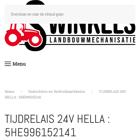
Overslaan en naar de inhoud gaan
Menu
Home
Onderdelen en Verbruiksartikelen
TIJDRELAIS 24V
HELLA : 5HE996152141
TIJDRELAIS 24V HELLA :
5HE996152141