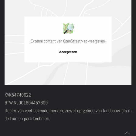
Externe content van OpenStreetMap weergeven.
Accepteren
KVK54740622
BTW:NL001694457B09
Dealer van veel bekende merken, zowel op gebied van landbouw als in
de tuin en park techniek.