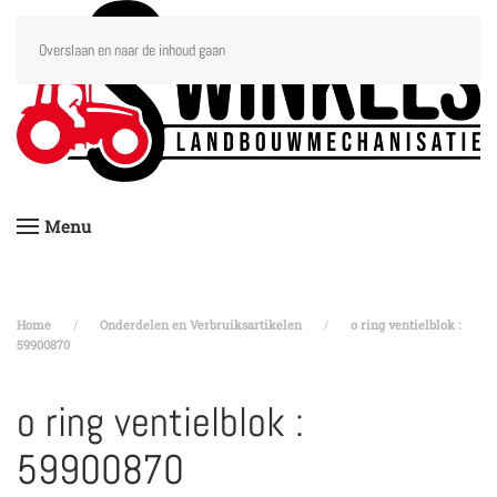
Overslaan en naar de inhoud gaan
Menu
Home
Onderdelen en Verbruiksartikelen
o ring ventielblok :
59900870
o ring ventielblok :
59900870