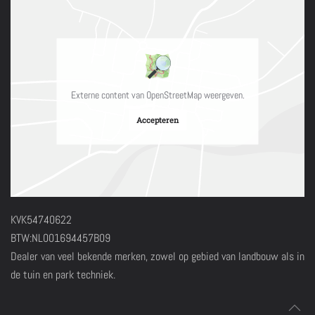
Externe content van OpenStreetMap weergeven.
Accepteren
KVK54740622
BTW:NL001694457B09
Dealer van veel bekende merken, zowel op gebied van landbouw als in
de tuin en park techniek.