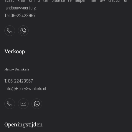
staat klaar om u ter plaatse te helpen met uw tractor of
landbouwvoertuig.
Tel:06-22423967
Verkoop
Henry Swinkels
T. 06-22423967
info@HenrySwinkels.nl
Openingstijden