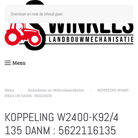
Overslaan en naar de inhoud gaan
Menu
Home
Onderdelen en Verbruiksartikelen
KOPPELING W2400-
K92/4 135 DANM : 5622116135
KOPPELING W2400-K92/4
135 DANM : 5622116135