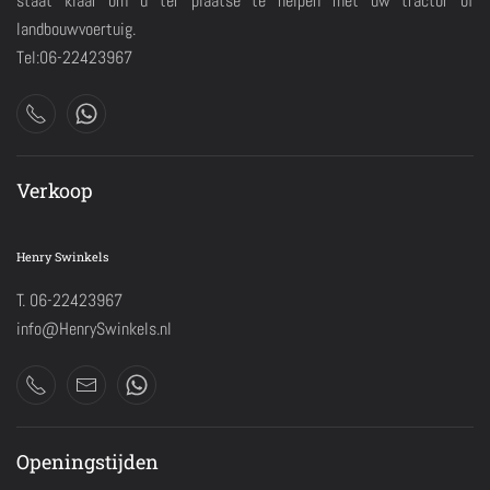
staat klaar om u ter plaatse te helpen met uw tractor of
landbouwvoertuig.
Tel:06-22423967
Verkoop
Henry Swinkels
T. 06-22423967
info@HenrySwinkels.nl
Openingstijden