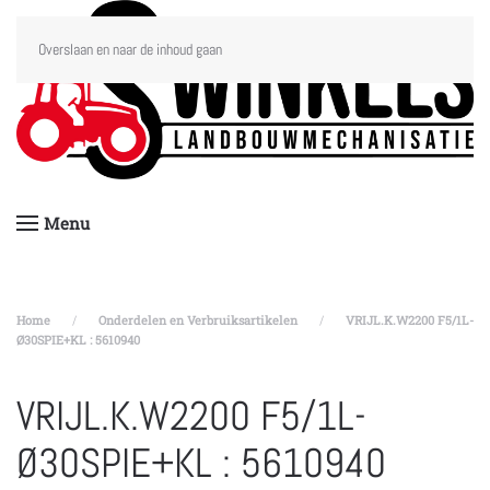
Overslaan en naar de inhoud gaan
Menu
Home
Onderdelen en Verbruiksartikelen
VRIJL.K.W2200 F5/1L-
Ø30SPIE+KL : 5610940
VRIJL.K.W2200 F5/1L-
Ø30SPIE+KL : 5610940