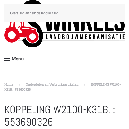
Overslaan en naar de inhoud gaan
Menu
Home
Onderdelen en Verbruiksartikelen
KOPPELING W2100-
K31B. : 553690326
KOPPELING W2100-K31B. :
553690326