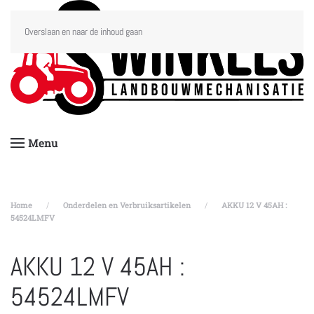
Overslaan en naar de inhoud gaan
Menu
Home
Onderdelen en Verbruiksartikelen
AKKU 12 V 45AH :
54524LMFV
AKKU 12 V 45AH :
54524LMFV