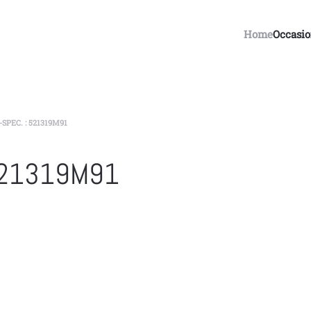
Home
Occasi
PEC. : 521319M91
521319M91