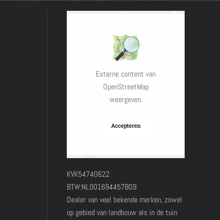
Externe content van
OpenStreetMap
weergeven.
Accepteren
KVK54740622
BTW:NL001694457B09
Dealer van veel bekende merken, zowel
op gebied van landbouw als in de tuin