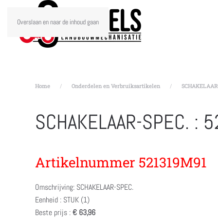
Overslaan en naar de inhoud gaan
Home
Onderdelen en Verbruiksartikelen
SCHAKELAAR-S
SCHAKELAAR-SPEC. : 
Artikelnummer 521319M91
Omschrijving: SCHAKELAAR-SPEC.
Eenheid : STUK (1)
Beste prijs :
€ 63,96