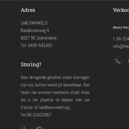
Adres
Verko
LMB SWINKELS
Henry Swi
Raadbroekweg 5
6027 RE Soerendonk
T. 06-22
Tel. 0495-591401
info@Hen
Storing?
Voor dringende gevallen zoals storingen
zijn wij buiten werktijd bereikbaar. Een
team van ervaren monteurs staat klaar
om u ter plaatse te helpen met uw
tractor of landbouwvoertuig.
Tel:06-22423967