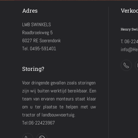
Adres
Verko
LMB SWINKELS
Henry Swi
Raadbroekweg 5
6027 RE Soerendonk
T. 06-22
Tel. 0495-591401
info@Hen
Storing?
Voor dringende gevallen zoals storingen
zijn wij buiten werktijd bereikbaar. Een
team van ervaren monteurs staat klaar
om u ter plaatse te helpen met uw
tractor of landbouwvoertuig.
Tel:06-22423967