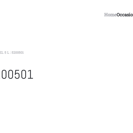
Home
Occasi
 5 L : 5200501
5200501