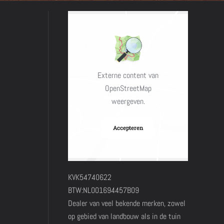
Externe content van
OpenStreetMap
weergeven.
Accepteren
KVK54740622
BTW:NL001694457B09
Dealer van veel bekende merken, zowel
op gebied van landbouw als in de tuin