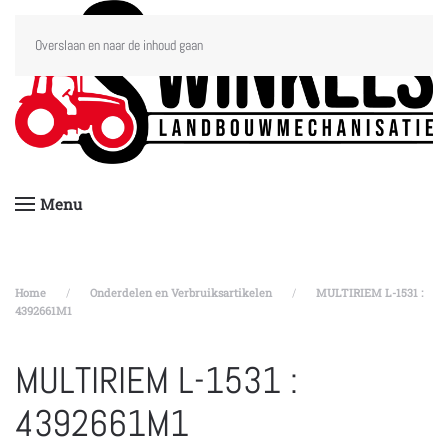
Overslaan en naar de inhoud gaan
Menu
Home
Onderdelen en Verbruiksartikelen
MULTIRIEM L-1531 :
4392661M1
MULTIRIEM L-1531 :
4392661M1