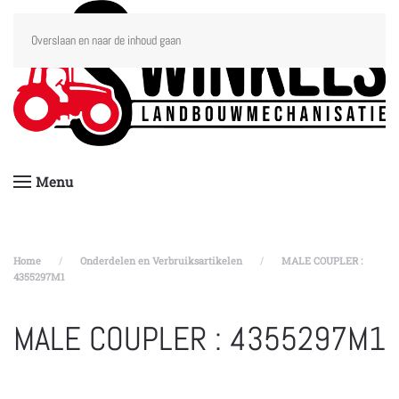
Overslaan en naar de inhoud gaan
Menu
Home
Onderdelen en Verbruiksartikelen
MALE COUPLER :
4355297M1
MALE COUPLER : 4355297M1