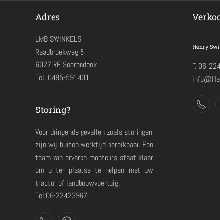
Adres
Verko
LMB SWINKELS
Henry Swi
Raadbroekweg 5
6027 RE Soerendonk
T. 06-22
Tel. 0495-591401
info@Hen
Storing?
Voor dringende gevallen zoals storingen
zijn wij buiten werktijd bereikbaar. Een
team van ervaren monteurs staat klaar
om u ter plaatse te helpen met uw
tractor of landbouwvoertuig.
Tel:06-22423967