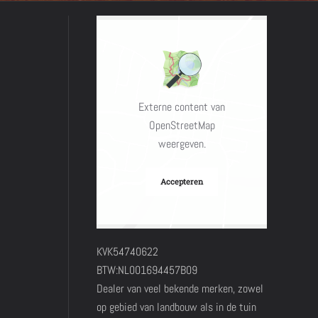
Externe content van
OpenStreetMap
weergeven.
Accepteren
KVK54740622
BTW:NL001694457B09
Dealer van veel bekende merken, zowel
op gebied van landbouw als in de tuin