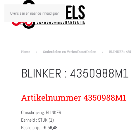
Overslaan en naar de inhoud gaan
Home
Onderdelen en Verbruiksartikelen
BLINKER : 43
BLINKER : 4350988M1
Artikelnummer 4350988M1
Omschrijving: BLINKER
Eenheid : STUK (1)
Beste prijs :
€ 56,48