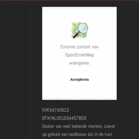
Externe content van
OpenStreetMap
weergeven.
Accepteren
KVK54740622
BTW:NL001694457B09
Dealer van veel bekende merken, zowel
op gebied van landbouw als in de tuin