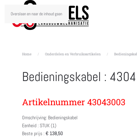
Overslaan en naar de inhoud gaan
Home
Onderdelen en Verbruiksartikelen
Bedieningskab
Bedieningskabel : 430
Artikelnummer 43043003
Omschrijving: Bedieningskabel
Eenheid : STUK (1)
Beste prijs :
€ 138,50