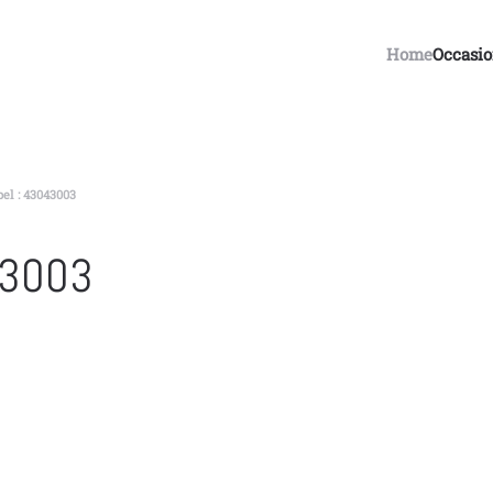
Home
Occasi
el : 43043003
43003