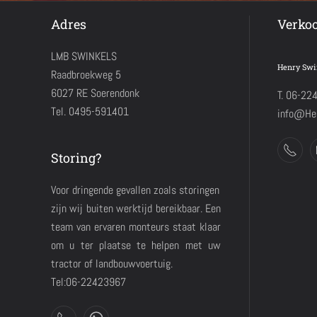
Adres
Verko
LMB SWINKELS
Henry Swi
Raadbroekweg 5
6027 RE Soerendonk
T. 06-22
Tel. 0495-591401
info@Hen
Storing?
Voor dringende gevallen zoals storingen
zijn wij buiten werktijd bereikbaar. Een
team van ervaren monteurs staat klaar
om u ter plaatse te helpen met uw
tractor of landbouwvoertuig.
Tel:06-22423967