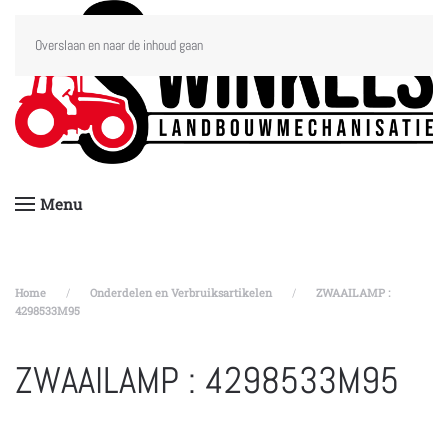
Overslaan en naar de inhoud gaan
Menu
Home
Onderdelen en Verbruiksartikelen
ZWAAILAMP :
4298533M95
ZWAAILAMP : 4298533M95