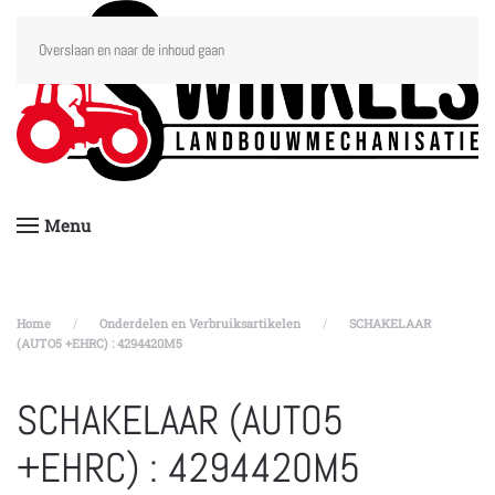
Overslaan en naar de inhoud gaan
Menu
Home
Onderdelen en Verbruiksartikelen
SCHAKELAAR
(AUTO5 +EHRC) : 4294420M5
SCHAKELAAR (AUTO5
+EHRC) : 4294420M5