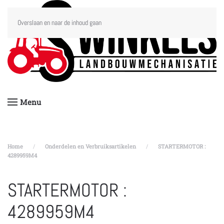
Overslaan en naar de inhoud gaan
Menu
Home
Onderdelen en Verbruiksartikelen
STARTERMOTOR :
4289959M4
STARTERMOTOR :
4289959M4